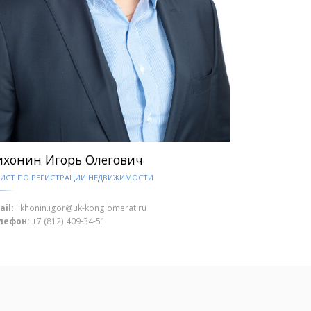
ихонин Игорь Олегович
ИСТ ПО РЕГИСТРАЦИИ НЕДВИЖИМОСТИ
ail:
likhonin.igor@uk-konglomerat.ru
лефон:
+7 (812) 409-34-51