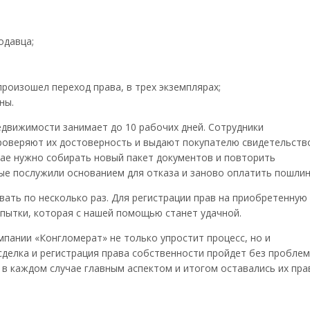
одавца;
роизошел переход права, в трех экземплярах;
ны.
едвижимости занимает до 10 рабочих дней. Сотрудники
роверяют их достоверность и выдают покупателю свидетельств
чае нужно собирать новый пакет документов и повторить
рые послужили основанием для отказа и заново оплатить пошлин
ать по несколько раз. Для регистрации прав на приобретенную
опытки, которая с нашей помощью станет удачной.
пании «Конгломерат» не только упростит процесс, но и
 сделка и регистрация права собственности пройдет без проблем
и в каждом случае главным аспектом и итогом оставались их пр