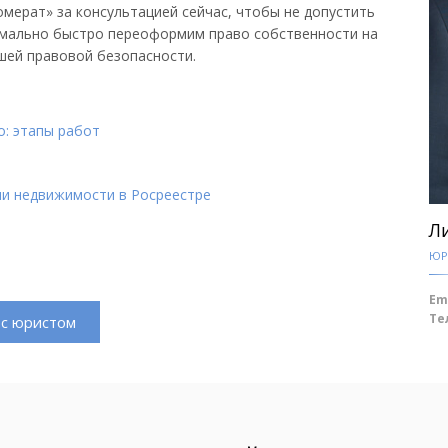
ерат» за консультацией сейчас, чтобы не допустить
имально быстро переоформим право собственности на
шей правовой безопасности.
о: этапы работ
ии недвижимости в Росреестре
Л
ЮР
Em
Те
с юристом