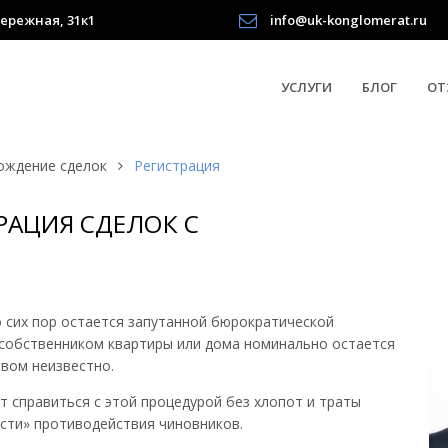
ережная, 31к1
info@uk-konglomerat.ru
УСЛУГИ
БЛОГ
ОТ
ождение сделок
Регистрация
РАЦИЯ СДЕЛОК С
 сих пор остается запутанной бюрократической
 собственником квартиры или дома номинально остается
авом неизвестно.
 справиться с этой процедурой без хлопот и траты
сти» противодействия чиновников.