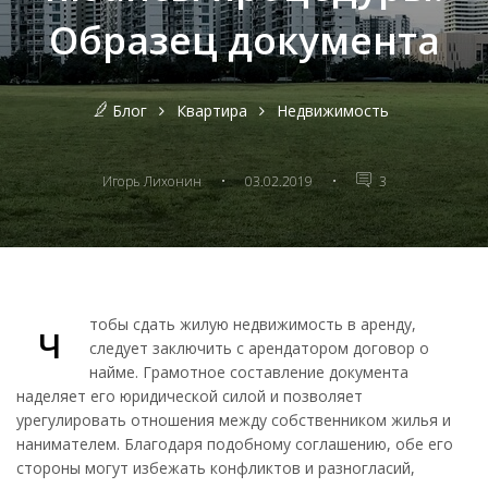
Образец документа
Блог
Квартира
Недвижимость
·
·
Игорь Лихонин
03.02.2019
3
тобы сдать жилую недвижимость в аренду,
Ч
следует заключить с арендатором договор о
найме. Грамотное составление документа
наделяет его юридической силой и позволяет
урегулировать отношения между собственником жилья и
нанимателем. Благодаря подобному соглашению, обе его
стороны могут избежать конфликтов и разногласий,