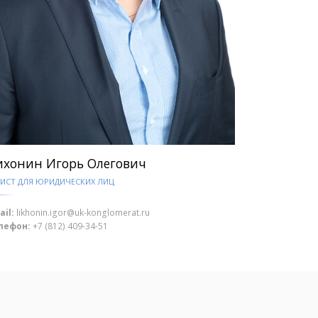
ихонин Игорь Олегович
ИСТ ДЛЯ ЮРИДИЧЕСКИХ ЛИЦ
ail:
likhonin.igor@uk-konglomerat.ru
лефон:
+7 (812) 409-34-51