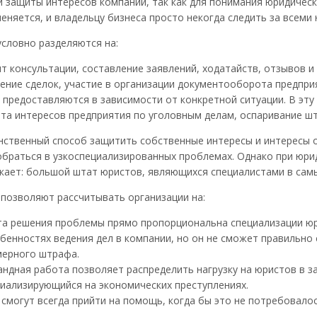
й защиты интересов компании, так как для понимания юридичес
еняется, и владельцу бизнеса просто некогда следить за всеми
условно разделяются на:
т консультации, составление заявлений, ходатайств, отзывов и
ение сделок, участие в организации документооборота предпри
 предоставляются в зависимости от конкретной ситуации. В эт
а интересов предприятия по уголовным делам, оспаривание шт
нственный способ защитить собственные интересы и интересы 
обраться в узкоспециализированных проблемах. Однако при юри
кает: большой штат юристов, являющихся специалистами в самы
позволяют рассчитывать организации на:
та решения проблемы прямо пропорциональна специализации юр
обенностях ведения дел в компании, но он не сможет правильно
мерного штрафа.
дная работа позволяет распределить нагрузку на юристов в з
циализирующийся на экономических преступлениях.
могут всегда прийти на помощь, когда бы это не потребовалос