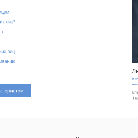
ицам
их лиц?
иц
ких лиц
живанию
Л
ЮР
с юристом
Em
Те