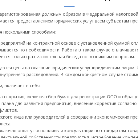
зарегистрированная должным образом в Федеральной налоговой
мается предоставлением юридических услуг всем субъектам пре
я несколькими способами:
редприятий на контрактной основе с установленной суммой оп
зывается по необходимости. Работа в таком случае оплачиваетс
уется только разъяснительная беседа по возникшим вопросам.
ются цены на оказание юридических услуг юридическим лицам. И
внутреннего расследования. В каждом конкретном случае стоимо
, включает в себя:
 открытия, включая сбор бумаг для регистрации ООО и обраще
-плана для развития предприятия, внесение корректив согласно
фликтов.
кого лица или руководителей в совершении экономических пре
неса.
включая оплату госпошлины и консультации по стандартам това
ллектуальной собственности предприятия, истребование компен