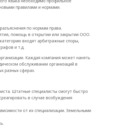
кого языка необходимо профильное
 новыми правилами и нормами.
 разъяснения по нормам права.
ятия, помощь в открытии или закрытии ООО.
у категорию входят арбитражные споры,
рафов и т.д.
организации. Каждая компания может нанять
дическом обслуживании организаций в
х разных сферах.
иста. Штатные специалисты смогут быстро
 среагировать в случае возбуждения
ависимости от их специализации. Земельными
ь.