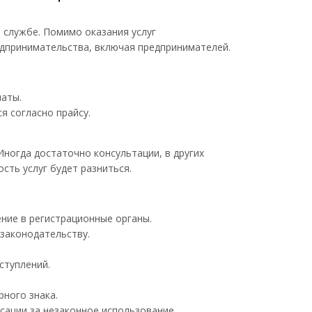
 службе. Помимо оказания услуг
дпринимательства, включая предпринимателей.
латы.
я согласно прайсу.
ногда достаточно консультации, в других
сть услуг будет разниться.
ние в регистрационные органы.
 законодательству.
ступлений.
рного знака.
сации за незаконное использование